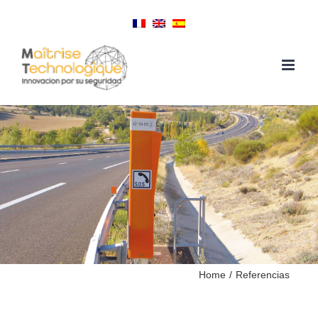
Skip
to
content
Home
/
Referencias