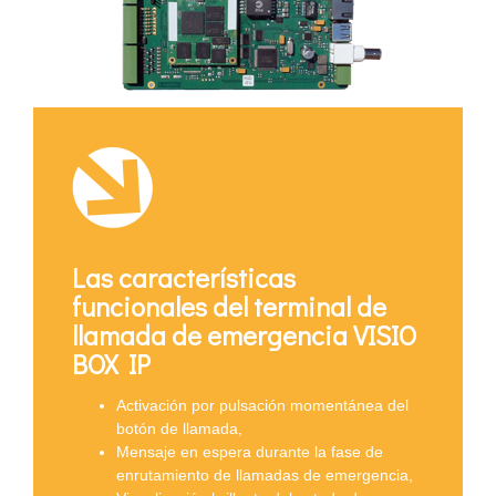
Las características
funcionales del terminal de
llamada de emergencia VISIO
BOX IP
Activación por pulsación momentánea del
botón de llamada,
Mensaje en espera durante la fase de
enrutamiento de llamadas de emergencia,