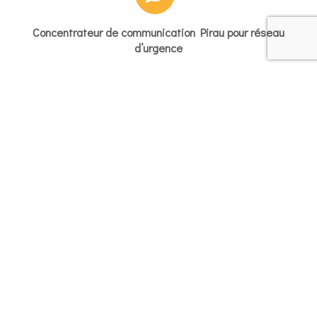
Concentrateur de communication Pirau pour réseau
d’urgence
Bornes d’appel d’urgence PAU GSM
Gestion du temps de parcours
Services objets connectés réseau LoRa